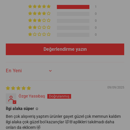
1
0
0
0
0
Değerlendirme yazın
SORT BY
09/09/2025
Özge Yassıbaş
İlgi alaka süper ☺️
Ben çok alışveriş yaptım ürünler gayet güzel çok memnun kaldım
ilgi alaka çok güzel bol kazançlar 🤣🌸aplikleri takılmadı daha
onları da eklicem 🤣