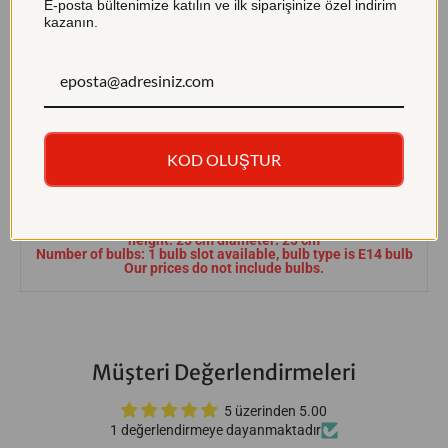
U
U
E-posta bültenimize katılın ve ilk siparişinize özel indirim
4
4
kazanın.
6
6
-
-
Description
8
8
S
S
-
-
Miray Stone Wall Sconce will add sparkle and elegance to your
I
I
walls with its eye-catching design. Drawing attention with its gold
W
W
chrome color and dazzling crystal ornaments, this wall sconce is
KOD OLUŞTUR
also quite showy with its design that blends modern and classic
styles.
PRODUCT INFORMATION:
height: 25 cm diameter: 25 cm
Number of bulbs: 1 bulb slot available, bulb type is E14 bulb
Our prices do not include bulbs.
Müşteri Değerlendirmeleri
5 üzerinden 5.00
1 değerlendirmeye dayanmaktadır