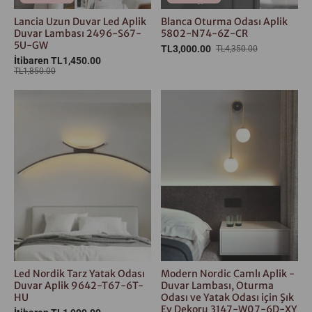
Lancia Uzun Duvar Led Aplik
Blanca Oturma Odası Aplik
Duvar Lambası 2496-S67-
5802-N74-6Z-CR
5U-GW
TL3,000.00
TL4,350.00
İtibaren TL1,450.00
TL1,850.00
Led Nordik Tarz Yatak Odası
Modern Nordic Camlı Aplik -
Duvar Aplik 9642-T67-6T-
Duvar Lambası, Oturma
HU
Odası ve Yatak Odası için Şık
Ev Dekoru 3147-W07-6D-XY