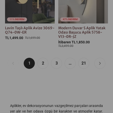
11% İNDİRİM
47% İNDİRİM
Lavin Taşlı Aplik Avize 3069-
Modern Duvar S Aplik Yatak
Q74-0W-ER
Odası Başucu Aplik 5758-
V13-0R-JZ
TL1,499.00
TL1,699.00
İtibaren TL1,850.00
TL3,499.00
1
2
3
…
21
Aplikler, ev dekorasyonunun vazgeçilmez parçaları arasında
yer alır ve her odaya özgü bir karakter ve atmosfer katar.