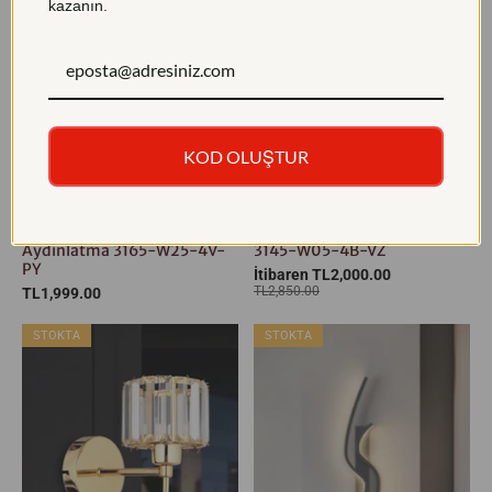
kazanın.
KOD OLUŞTUR
29% İNDİRİM
Şapkalı Duvar Aplik - Klasik
Dekoratif Tablo Aplik - Ayna
ve Şık Tasarımlı Duvar
üstü Aplik - LED Flüt Aplik
Aydınlatma 3165-W25-4V-
3145-W05-4B-VZ
PY
İtibaren TL2,000.00
TL2,850.00
TL1,999.00
STOKTA
STOKTA