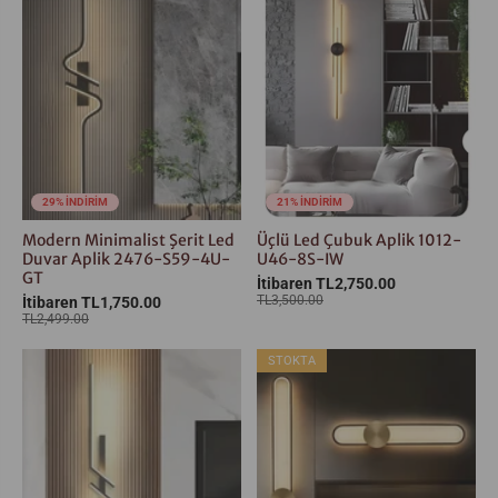
29% İNDİRİM
21% İNDİRİM
Modern Minimalist Şerit Led
Üçlü Led Çubuk Aplik 1012-
Duvar Aplik 2476-S59-4U-
U46-8S-IW
GT
İtibaren TL2,750.00
TL3,500.00
İtibaren TL1,750.00
TL2,499.00
STOKTA