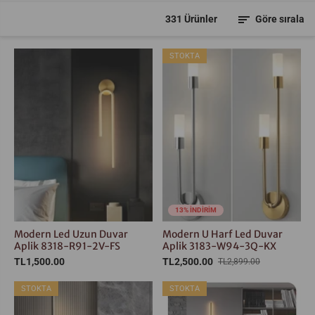
331 Ürünler
Göre sırala
STOKTA
13% İNDİRİM
Modern Led Uzun Duvar
Modern U Harf Led Duvar
Aplik 8318-R91-2V-FS
Aplik 3183-W94-3Q-KX
TL1,500.00
TL2,500.00
TL2,899.00
STOKTA
STOKTA