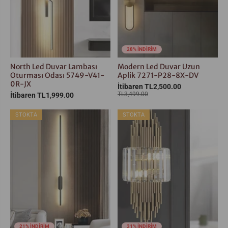
28% İNDİRİM
North Led Duvar Lambası
Modern Led Duvar Uzun
Oturması Odası 5749-V41-
Aplik 7271-P28-8X-DV
0R-JX
İtibaren TL2,500.00
TL3,499.00
İtibaren TL1,999.00
STOKTA
STOKTA
21% İNDİRİM
31% İNDİRİM