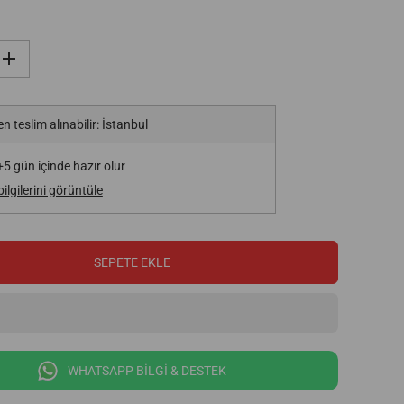
Ş
u
n
u
n
n teslim alınabilir:
İstanbul
i
ç
i
5 gün içinde hazır olur
n
m
lgilerini görüntüle
i
k
t
a
r
SEPETE EKLE
ı
a
r
t
ı
r
:
L
WHATSAPP BİLGİ & DESTEK
i
s
m