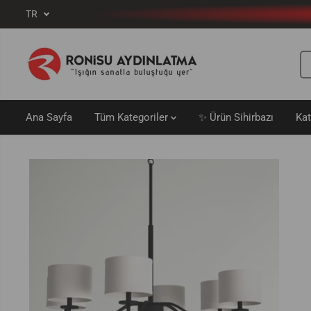
TR
İÇERIĞE ATLA
Ana Sayfa
Tüm Kategoriler
✨ Ürün Sihirbazı
Ka
ÜRÜN
BILGILERINE GEÇ