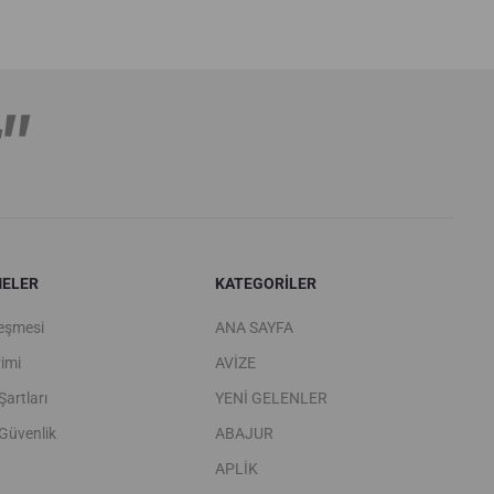
''
ELER
KATEGORİLER
leşmesi
ANA SAYFA
rimi
AVİZE
Şartları
YENİ GELENLER
 Güvenlik
ABAJUR
APLİK