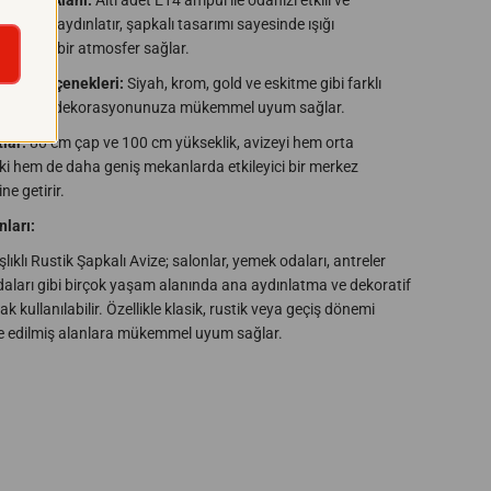
nlatma Alanı:
Altı adet E14 ampul ile odanızı etkili ve
 şekilde aydınlatır, şapkalı tasarımı sayesinde ışığı
k sıcak bir atmosfer sağlar.
Renk Seçenekleri:
Siyah, krom, gold ve eskitme gibi farklı
ekleriyle dekorasyonunuza mükemmel uyum sağlar.
lar:
80 cm çap ve 100 cm yükseklik, avizeyi hem orta
i hem de daha geniş mekanlarda etkileyici bir merkez
ne getirir.
nları:
ıklı Rustik Şapkalı Avize; salonlar, yemek odaları, antreler
aları gibi birçok yaşam alanında ana aydınlatma ve dekoratif
ak kullanılabilir. Özellikle klasik, rustik veya geçiş dönemi
e edilmiş alanlara mükemmel uyum sağlar.