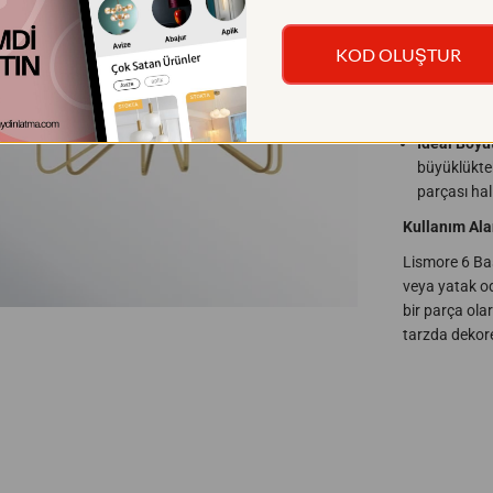
Geniş Aydı
homojen bir
yumuşatara
KOD OLUŞTUR
Çok Yönlü 
renk seçen
İdeal Boyut
büyüklüktek
parçası hali
Kullanım Ala
Lismore 6 Başl
veya yatak od
bir parça olar
tarzda dekor