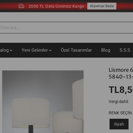
2000 TL Üstü Ücretsiz Kargo
Alışverişe Başla
talog
Yeni Gelenler
Özel Tasarımlar
Blog
S.S.S.
Lismore 6
5840-13
TL8,5
N
O
Vergi dahil.
R
M
RENK SEÇİN
A
Siyah
L
F