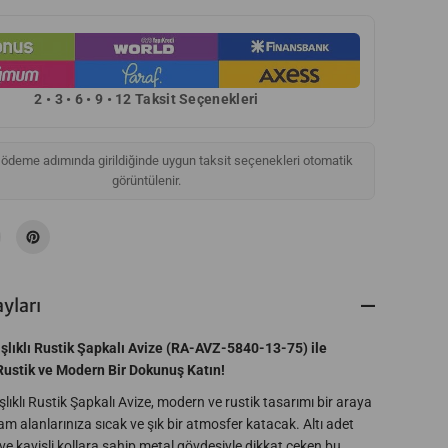
o
r
e
6
B
a
2 • 3 • 6 • 9 • 12 Taksit Seçenekleri
ş
l
ı
k
si ödeme adımında girildiğinde uygun taksit seçenekleri otomatik
l
ı
görüntülenir.
R
u
s
t
i
k
Ş
a
yları
p
k
a
şlıklı Rustik Şapkalı Avize (RA-AVZ-5840-13-75) ile
l
ustik ve Modern Bir Dokunuş Katın!
ı
A
lıklı Rustik Şapkalı Avize, modern ve rustik tasarımı bir araya
v
i
am alanlarınıza sıcak ve şık bir atmosfer katacak. Altı adet
z
ve kavisli kollara sahip metal gövdesiyle dikkat çeken bu