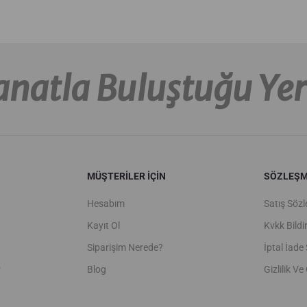
Sanatla Buluştuğu Yer
MÜŞTERİLER İÇİN
SÖZLEŞM
Hesabım
Satış Söz
Kayıt Ol
Kvkk Bildi
Siparişim Nerede?
İptal İade 
r
Blog
Gizlilik Ve