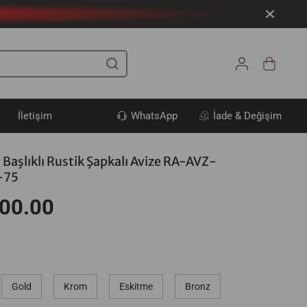
İletişim
WhatsApp
İade & Değişim
 Başlıklı Rustik Şapkalı Avize RA-AVZ-
-75
00.00
Gold
Krom
Eskitme
Bronz