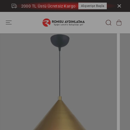
İÇERIĞE ATLA
2000 TL Üstü Ücretsiz Kargo
Alışverişe Başla
ÜRÜN
BILGILERINE
GEÇ