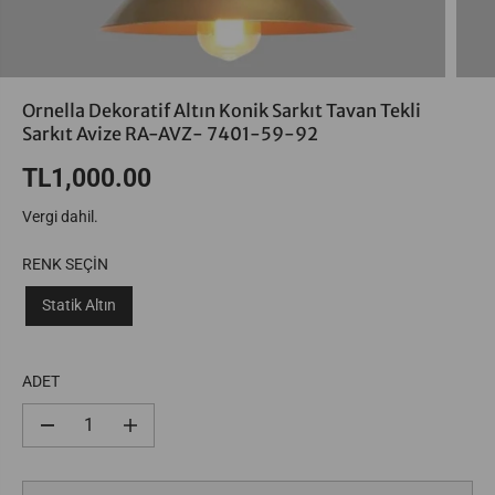
Ornella Dekoratif Altın Konik Sarkıt Tavan Tekli
Sarkıt Avize RA-AVZ- 7401-59-92
TL1,000.00
N
O
Vergi dahil.
R
M
RENK SEÇİN
A
Statik Altın
L
F
I
ADET
Y
A
T
Ş
Ş
u
u
n
n
u
u