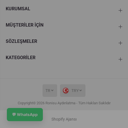
KURUMSAL
MÜŞTERİLER İÇİN
SÖZLEŞMELER
KATEGORİLER
TR
TRY
Copyright© 2026
Ronisu Aydınlatma
- Tüm Hakları Saklıdır
Ornella Dekoratif Altın Konik Sarkıt
💬 WhatsApp
Tavan Tekli Sarkıt Avize RA-AVZ-
SEPETE EKLE
Shopify Ajansı
7401-59-92