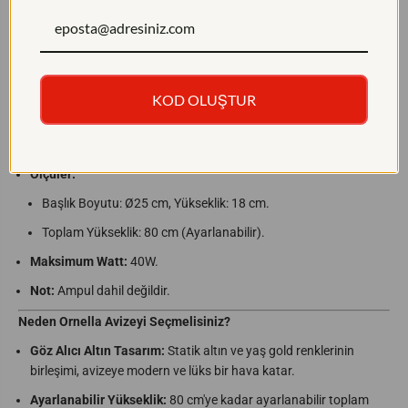
S
S
Ürün Özellikleri:
a
a
r
r
Model Adı:
Ornella Dekoratif Altın Konik Sarkıt Tavan Tekli Sarkıt
k
k
Avize (RA-AVZ-7401-59-92)
ı
ı
t
t
Renk:
Statik altın dış yüzey, iç rengi yaş gold.
A
A
KOD OLUŞTUR
v
v
Duy Tipi:
E27 (1 adet)
i
i
z
z
e
e
Malzeme:
Metal Gövde.
R
R
A
A
Ölçüler:
-
-
A
A
Başlık Boyutu: Ø25 cm, Yükseklik: 18 cm.
V
V
Z
Z
Toplam Yükseklik: 80 cm (Ayarlanabilir).
-
-
7
7
Maksimum Watt:
40W.
4
4
0
0
Not:
Ampul dahil değildir.
1
1
-
-
5
5
Neden Ornella Avizeyi Seçmelisiniz?
9
9
-
-
Göz Alıcı Altın Tasarım:
Statik altın ve yaş gold renklerinin
9
9
birleşimi, avizeye modern ve lüks bir hava katar.
2
2
Ayarlanabilir Yükseklik:
80 cm'ye kadar ayarlanabilir toplam