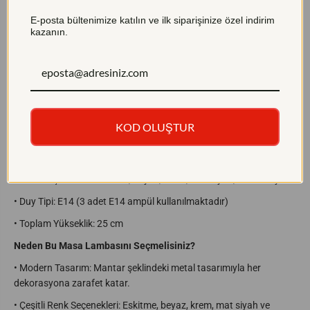
Mantar Şeklinde Metal Modern Masa Lambası, zarif ve çağdaş
b
b
a
a
E-posta bültenimize katılın ve ilk siparişinize özel indirim
tasarımıyla evinize veya ofisinize sıcak bir atmosfer katıyor.
s
s
kazanın.
Eskitme, beyaz, krem, mat siyah ve parlak siyah renk
ı
ı
R
R
seçenekleriyle her zevke hitap eden bu abajur, yaşam alanlarınıza
A
A
hem işlevsellik hem de estetik katıyor.
-
-
L
L
B
B
R
R
Ürün Özellikleri:
-
-
8
8
KOD OLUŞTUR
7
7
•
Kategori: Abajur
4
4
3
3
•
Model Adı: Mantar Şeklinde Metal Modern Masa Lambası
-
-
7
7
•
Renk Seçenekleri: Eskitme, Beyaz, Krem, Mat Siyah, Parlak Siyah
1
1
-
-
•
Duy Tipi: E14 (3 adet E14 ampül kullanılmaktadır)
0
0
1
1
•
Toplam Yükseklik: 25 cm
Neden Bu Masa Lambasını Seçmelisiniz?
•
Modern Tasarım: Mantar şeklindeki metal tasarımıyla her
dekorasyona zarafet katar.
•
Çeşitli Renk Seçenekleri: Eskitme, beyaz, krem, mat siyah ve