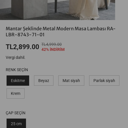
Mantar Şeklinde Metal Modern Masa Lambası RA-
LBR-8743-71-01
TL4,999.00
N
S
TL2,899.00
S
42% İNDİRİM
O
E
A
Vergi dahil.
R
N
T
M
K
I
RENK SEÇİN
A
U
Ş
L
R
Eskitme
Beyaz
Mat siyah
Parlak siyah
Ü
F
T
C
I
A
Krem
R
Y
R
E
A
D
T
T
I
I
ÇAP SEÇİN
N
25 cm