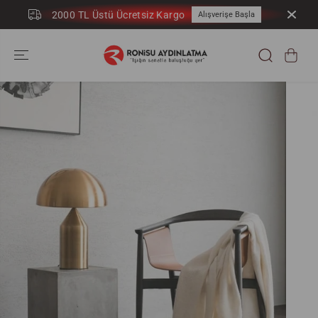
İÇERIĞE ATLA
2000 TL Üstü Ücretsiz Kargo
Alışverişe Başla
ÜRÜN
BILGILERINE
GEÇ