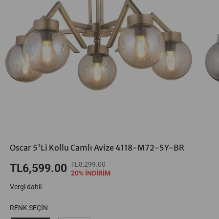
Oscar 5'Li Kollu Camlı Avize 4118-M72-5Y-BR
TL8,299.00
N
S
TL6,599.00
S
20% İNDİRİM
O
E
A
Vergi dahil.
R
N
T
M
K
I
RENK SEÇİN
A
U
Ş
L
R