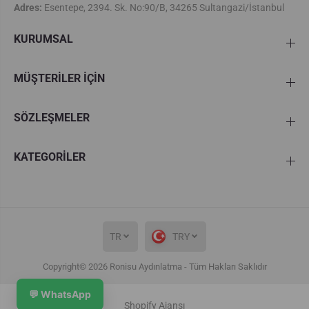
Adres:
Esentepe, 2394. Sk. No:90/B, 34265 Sultangazi/İstanbul
KURUMSAL
MÜŞTERİLER İÇİN
SÖZLEŞMELER
KATEGORİLER
TR
TRY
Copyright© 2026
Ronisu Aydınlatma
- Tüm Hakları Saklıdır
Oscar 5'Li Kollu Camlı Avize 4118-
💬 WhatsApp
SEPETE EKLE
M72-5Y-BR
Shopify Ajansı