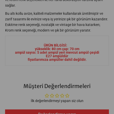
1
1
sağlar.
8
8
-
-
Bu altı kollu avize, kaliteli malzemeler kullanılarak üretilmiştir ve
M
M
7
7
zarif tasarımı ile evinize veya iş yerinize şık bir görünüm kazandırır.
2
2
Eskitme renk seçeneği, nostaljik ve vintage bir hava katarken;
-
-
5
5
Krom renk seçeneği, modern ve şık bir görünüm yaratır.
Y
Y
-
-
B
B
ÜRÜN BİLGİSİ:
R
R
yükseklik: 80 cm çap: 70 cm
ampül sayısı: 5 adet ampül yeri mevcut ampül çeşidi
E27 ampüldür
fiyatlarımıza ampüller dahil değildir.
Müşteri Değerlendirmeleri
İlk değerlendirmeyi yapan siz olun