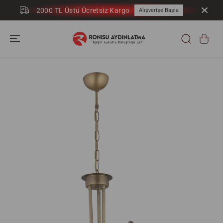
İÇERIĞE ATLA
2000 TL Üstü Ücretsiz Kargo
Alışverişe Başla
ÜRÜN
BILGILERINE
GEÇ